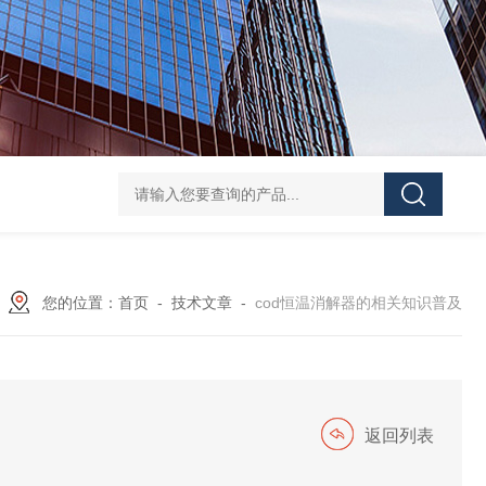
XRF-100S型X荧光测硫仪
JQ-100X标准COD消解器（6管）
JQ-10
您的位置：
首页
-
技术文章
-
cod恒温消解器的相关知识普及
返回列表