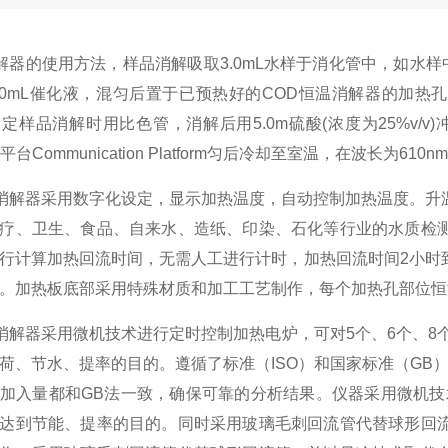
消解器的使用方法，样品消解吸取3.0mL水样于消化管中，如水样
.0mL催化液，混匀后置于已预热好的COD恒温消解器的加热
定样品消解时用比色管，消解后用5.0m硫酸(浓度为25%v/v
交流平台Communication Platform匀后冷却至室温，在波
消解器采用数字化设定，显示加热温度，自动控制加热温度。升
疗、卫生、食品、自来水、造纸、印染、石化等行业的水质检
行计算加热回流时间，无需人工进行计时，加热回流时间2小时
。加热板底部采用特殊材质和加工工艺制作，每个加热孔部位恒
消解器采用微机技术进行定时控制加热电炉，可对5个、6个、8
荷、节水、提率的目的。遵循了标准（ISO）和国家标准（GB
加入量都和GB法一致，确保可靠的分析结果。仪器采用微机技
达到节能、提率的目的。同时采用玻璃毛刺回流管代替球形回