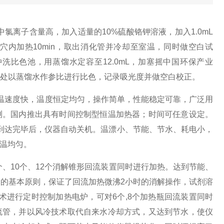
中氯离子含量高，加入适量的10%硫酸铬钾溶液，加入1.0mL
孔穴内加热10min，取出消化管并冷却至室温，同时做空白试
)冲洗比色池，用蒸馏水定容至12.0mL，加塞摇中国环保产业
长为610nm处以蒸馏水作参比进行比色，记录吸光度并做空白校正。
温速度快，温度恒定均匀，操作简单，性能稳定可靠，广泛用
测。国内推出具有时间控制型恒温加热器；时间可任意设定。
到达完毕后，仪器自动关机。温漂小、节能、节水、耗电小，
温均匀。
个、10个、12个消解锥形回流装置同时进行加热。达到节能、
）的基本原则，保证了回流加热微沸2小时的消解操作，试剂溶
术进行定时控制加热电炉，可对6个,8个加热瓶回流装置同时
流管，并以风冷技术取代自来水冷却方式，又达到节水，使仪