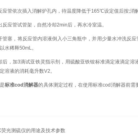
管依次插入消解炉孔内，待温度降低于165℃设定值后按;消
应管试管架，自然冷却2min后，再水冷室温。
塞，将反应管内溶液倒入小三角瓶中，并用少量水冲洗反应管及盖
以水稀释50mL。
后，加3滴试亚铁灵指示剂，用硫酸亚铁铵标准滴定液滴定溶液
定溶液的消耗毫升数V2。
是
标准cod消解器
的具体测定过程，在使用标准cod消解器前
X荧光测硫仪的用途及技术参数