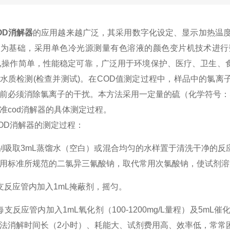
OD消解器
的应用越来越广泛，其采用数字化设定、显示加热温度
法为基础，采用单色冷光源测量有色溶液的颜色变片机技术进行
,操作简单，性能稳定可靠，广泛用于环境保护、医疗、卫生、
水质检测(检查并测试)。在COD值测定过程中，样品中的氯
前必须消除氯离子的干扰。本方法采用一定量的硫（化学符号：
准cod消解器的具体测定过程。
D消解器的测定过程：
取3mL蒸馏水（空白）或混合均匀的水样置于清洗干净的反
用标准所规范的二氯异三氰酸钠，取代常用次氯酸钠，使试剂溶
反应管内加入1mL掩蔽剂，摇匀。
反应管内加入1mL氧化剂（100-1200mg/L量程）及5m
法消解时间长（2小时）、耗能大、试剂费用高、效率低，常常