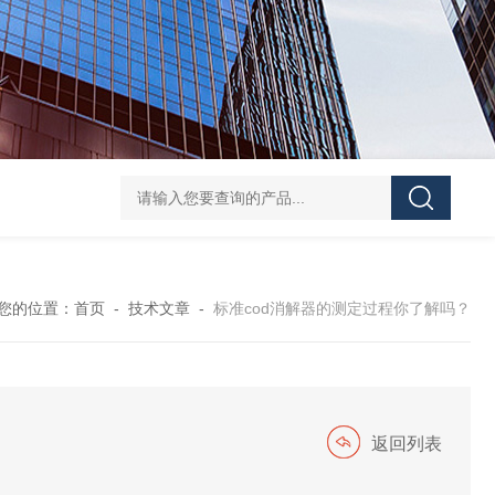
XRF-100S型X荧光测硫仪
JQ-100X标准COD消解器（6管）
JQ-10
您的位置：
首页
-
技术文章
-
标准cod消解器的测定过程你了解吗？
返回列表