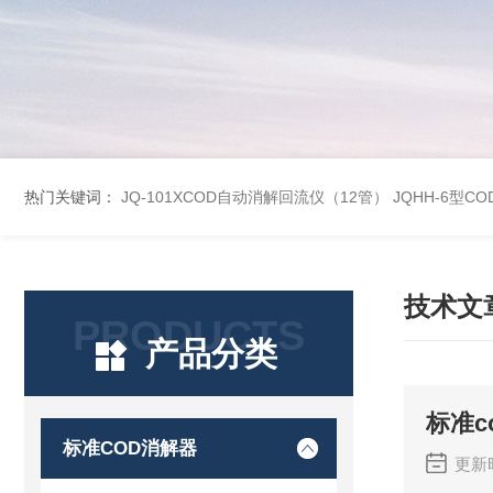
热门关键词：
JQ-101XCOD自动消解回流仪（12管）
JQHH-6型C
技术文
PRODUCTS
产品分类
标准c
标准COD消解器
更新时