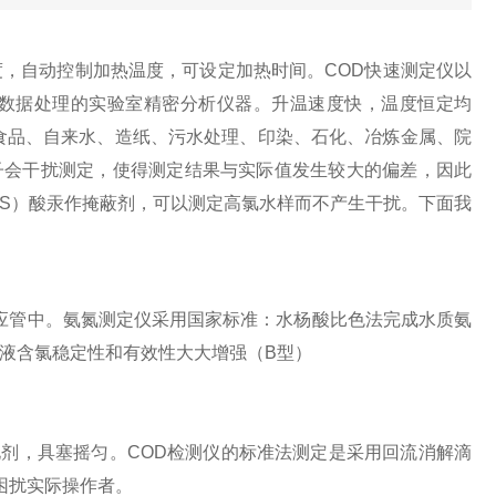
，自动控制加热温度，可设定加热时间。COD快速测定仪以
数据处理的实验室精密分析仪器。升温速度快，温度恒定均
食品、自来水、造纸、污水处理、印染、石化、冶炼金属、院
离子会干扰测定，使得测定结果与实际值发生较大的偏差，因此
S）酸汞作掩蔽剂，可以测定高氯水样而不产生干扰。下面我
应管中。氨氮测定仪采用国家标准：水杨酸比色法完成水质氨
液含氯稳定性和有效性大大增强（B型）
L催化剂，具塞摇匀。COD检测仪的标准法测定是采用回流消解滴
困扰实际操作者。